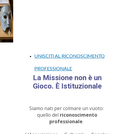
appassionati di
cosplay
.
Siamo l'Associazione per la Tutela e
l'Inquadramento
Legale del Performer Cosplayer in
Italia.
UNISCITI AL RICONOSCIMENTO
PROFESSIONALE
La Missione non è un
Gioco. È Istituzionale
Siamo nati per colmare un vuoto:
quello del
riconoscimento
professionale
.