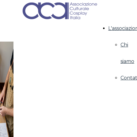
L'associazio
Chi
VIVI L'ARTE DEL
COSPLAY
siamo
Cosplayer: da
Passione a
Contat
Professione
riconosciuta dal
Ministro della Cultura
Benvenuti su
Associazione
Culturale Cosplay Italia
,
il punto di riferimento per gli